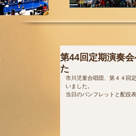
第44回定期演奏
た
市川児童合唱団、第４４回
いました。
当日のパンフレットと配役