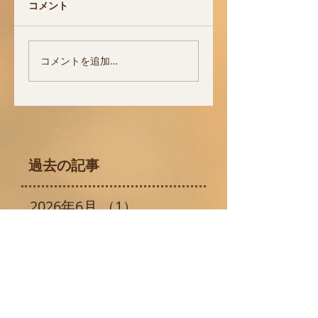
コメント
新小岩児童合唱団
市川ライオンズク
コメントを追加…
「ふれあい音楽会
ブ チャリティフ
Vol.26」のお知らせ
スティバル２０２
出演のお知らせ
過去の記事
2026年6月
（1）
1件の記事
2026年3月
（1）
1件の記事
2026年1月
（1）
1件の記事
2025年12月
（3）
3件の記事
2025年10月
（2）
2件の記事
2025年5月
（1）
1件の記事