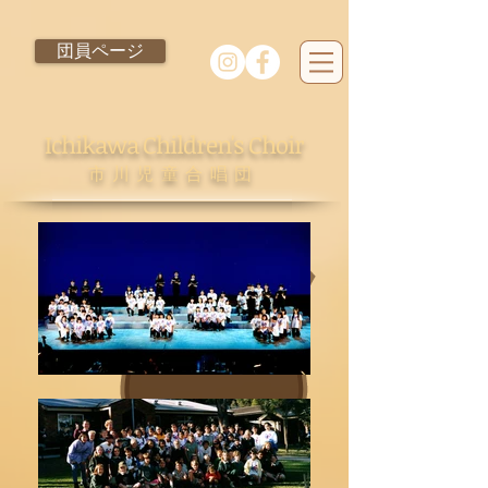
団員ページ
Ichikawa Children's Choir
市川児童合唱団