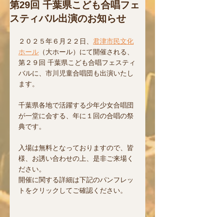
第29回 千葉県こども合唱フェ
スティバル出演のお知らせ
２０２５年６月２２日、
君津市民文化
ホール
（大ホール）にて開催される、
第２９
回 千葉県こども合唱フェスティ
バルに、市川児童合唱団も出演いたし
ます。
千葉県各地で活躍する少年少女合唱団
が一堂に会する、年に１回の合唱の祭
典です。
入場は無料となっておりますので、皆
様、お誘い合わせの上、是非ご来場く
ださい。
開催に関する詳細は下記のパンフレッ
トをクリックしてご確認ください。