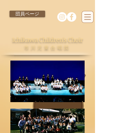
団員ページ
Ichikawa Children's Choir
市川児童合唱団