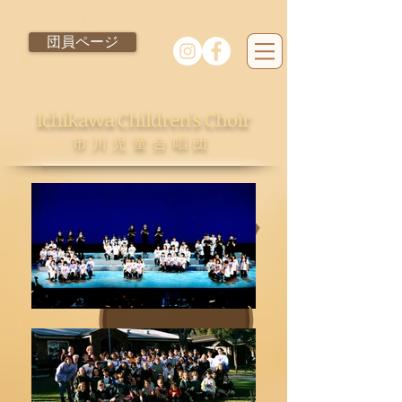
団員ページ
Ichikawa Children's Choir
市川児童合唱団