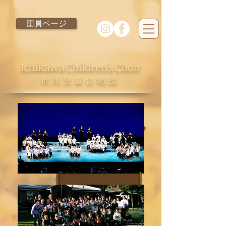
団員ページ
Ichikawa Children's Choir
市川児童合唱団